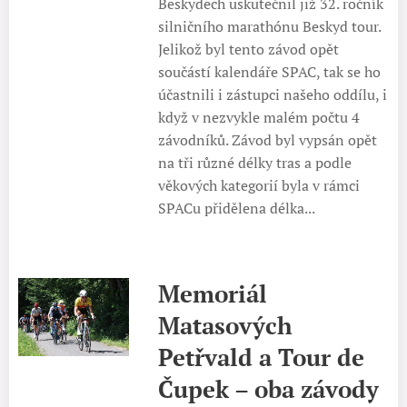
Beskydech uskutečnil již 32. ročník
silničního marathónu Beskyd tour.
Jelikož byl tento závod opět
součástí kalendáře SPAC, tak se ho
účastnili i zástupci našeho oddílu, i
když v nezvykle malém počtu 4
závodníků. Závod byl vypsán opět
na tři různé délky tras a podle
věkových kategorií byla v rámci
SPACu přidělena délka...
Memoriál
Matasových
Petřvald a Tour de
Čupek – oba závody