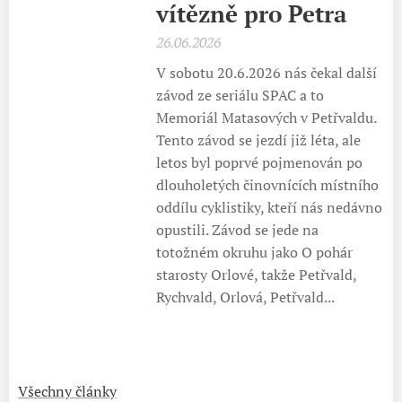
vítězně pro Petra
26.06.2026
V sobotu 20.6.2026 nás čekal další
závod ze seriálu SPAC a to
Memoriál Matasových v Petřvaldu.
Tento závod se jezdí již léta, ale
letos byl poprvé pojmenován po
dlouholetých činovnících místního
oddílu cyklistiky, kteří nás nedávno
opustili. Závod se jede na
totožném okruhu jako O pohár
starosty Orlové, takže Petřvald,
Rychvald, Orlová, Petřvald...
Všechny články