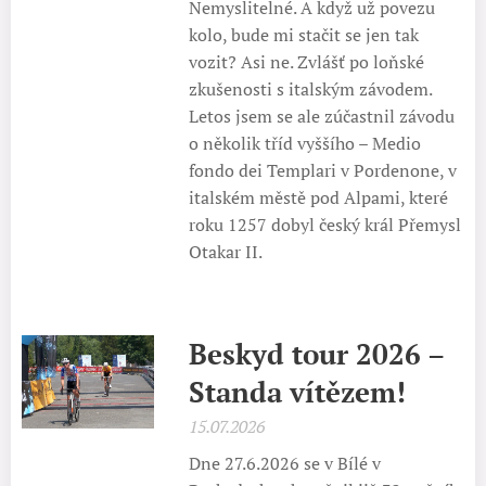
Nemyslitelné. A když už povezu
kolo, bude mi stačit se jen tak
vozit? Asi ne. Zvlášť po loňské
zkušenosti s italským závodem.
Letos jsem se ale zúčastnil závodu
o několik tříd vyššího – Medio
fondo dei Templari v Pordenone, v
italském městě pod Alpami, které
roku 1257 dobyl český král Přemysl
Otakar II.
Beskyd tour 2026 –
Standa vítězem!
15.07.2026
Dne 27.6.2026 se v Bílé v