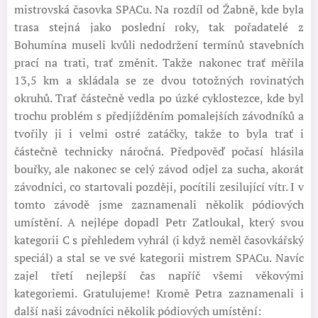
mistrovská časovka SPACu. Na rozdíl od Žabně, kde byla
trasa stejná jako poslední roky, tak pořadatelé z
Bohumína museli kvůli nedodržení termínů stavebních
prací na trati, trať změnit. Takže nakonec trať měřila
13,5 km a skládala se ze dvou totožných rovinatých
okruhů. Trať částečně vedla po úzké cyklostezce, kde byl
trochu problém s předjížděním pomalejších závodníků a
tvořily ji i velmi ostré zatáčky, takže to byla trať i
částečně technicky náročná. Předpověď počasí hlásila
bouřky, ale nakonec se celý závod odjel za sucha, akorát
závodníci, co startovali později, pocítili zesilující vítr. I v
tomto závodě jsme zaznamenali několik pódiových
umístění. A nejlépe dopadl Petr Zatloukal, který svou
kategorii C s přehledem vyhrál (i když neměl časovkářský
speciál) a stal se ve své kategorii mistrem SPACu. Navíc
zajel třetí nejlepší čas napříč všemi věkovými
kategoriemi. Gratulujeme! Kromě Petra zaznamenali i
další naši závodníci několik pódiových umístění: