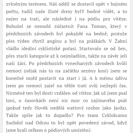
zvlněným terénem. Náš oddíl se dostavil opět v hojném
počtu, tudíž naše žluté dresy bylY hodně vidět, a to
nejen na trati, ale následně i na pódiu pro vítěze.
Bohužel se nemohl zúčastnit Fana Toman, který v
předchozích závodech byl pokaždé na bedně, protože
přes týden chytil angínu a byl na práškách. V Žabni
vládlo ideální cyklistické počasí. Startovalo se od žen,
přes starší kategorie až k nejmladším, takže na závěr jeli
naši žáci. Po předchozích vynechaných závodech kvůli
nemoci (nějak nás to na začátku sezóny kosí) jsem se
konečně mohl postavit na start i já. A k mému údivu
jsem po nemoci zajel na téhle trati svůj nejlepší čas.
Nicméně ten byl dosti vzdálen od vítěze. Jak už jsem psal
loni, o časovkách není nic moc co zajímavého psát
(pokud tedy člověk nedělá wattový rozbor jako Jarda).
Takže spíše jak to dopadlo? Pro team Cyklokramo
Suchdol nad Odrou to byl opět povedený závod, když
jsme brali celkem 6 pódiových umístění: