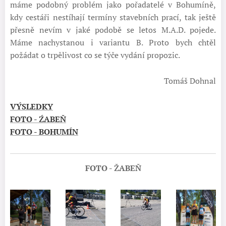
máme podobný problém jako pořadatelé v Bohumíně,
kdy cestáři nestíhají termíny stavebních prací, tak ještě
přesně nevím v jaké podobě se letos M.A.D. pojede.
Máme nachystanou i variantu B. Proto bych chtěl
požádat o trpělivost co se týče vydání propozic.
Tomáš Dohnal
VÝSLEDKY
FOTO - ŹABEŇ
FOTO - BOHUMÍN
FOTO - ŽABEŇ