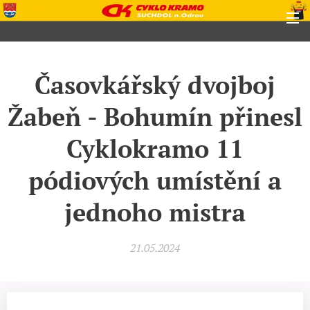
Časovkářský dvojboj
Žabeň - Bohumín přinesl
Cyklokramo 11
pódiových umístění a
jednoho mistra
21.05.2024