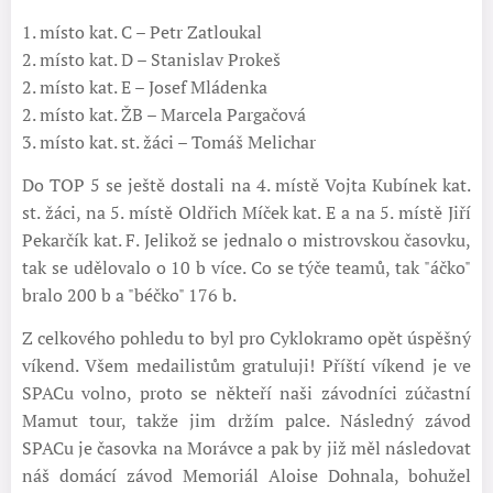
1. místo kat. C – Petr Zatloukal
2. místo kat. D – Stanislav Prokeš
2. místo kat. E – Josef Mládenka
2. místo kat. ŽB – Marcela Pargačová
3. místo kat. st. žáci – Tomáš Melichar
Do TOP 5 se ještě dostali na 4. místě Vojta Kubínek kat.
st. žáci, na 5. místě Oldřich Míček kat. E a na 5. místě Jiří
Pekarčík kat. F. Jelikož se jednalo o mistrovskou časovku,
tak se udělovalo o 10 b více. Co se týče teamů, tak "áčko"
bralo 200 b a "béčko" 176 b.
Z celkového pohledu to byl pro Cyklokramo opět úspěšný
víkend. Všem medailistům gratuluji! Příští víkend je ve
SPACu volno, proto se někteří naši závodníci zúčastní
Mamut tour, takže jim držím palce. Následný závod
SPACu je časovka na Morávce a pak by již měl následovat
náš domácí závod Memoriál Aloise Dohnala, bohužel