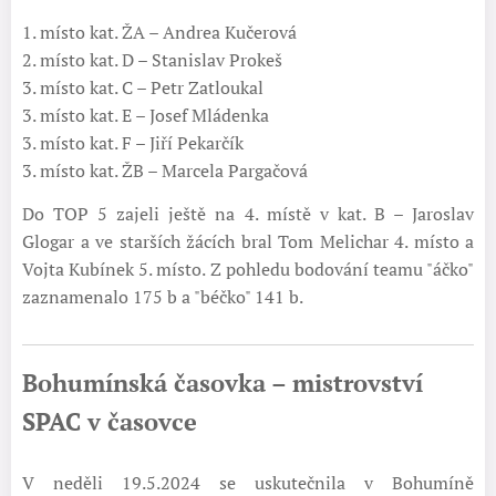
1. místo kat. ŽA – Andrea Kučerová
2. místo kat. D – Stanislav Prokeš
3. místo kat. C – Petr Zatloukal
3. místo kat. E – Josef Mládenka
3. místo kat. F – Jiří Pekarčík
3. místo kat. ŽB – Marcela Pargačová
Do TOP 5 zajeli ještě na 4. místě v kat. B – Jaroslav
Glogar a ve starších žácích bral Tom Melichar 4. místo a
Vojta Kubínek 5. místo. Z pohledu bodování teamu "áčko"
zaznamenalo 175 b a "béčko" 141 b.
Bohumínská časovka – mistrovství
SPAC v časovce
V neděli 19.5.2024 se uskutečnila v Bohumíně