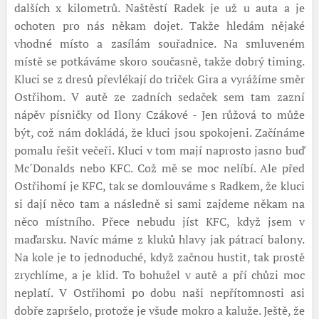
dalších x kilometrů. Naštěstí Radek je už u auta a je
ochoten pro nás někam dojet. Takže hledám nějaké
vhodné místo a zasílám souřadnice. Na smluveném
místě se potkáváme skoro současně, takže dobrý timing.
Kluci se z dresů převlékají do triček Gira a vyrážíme směr
Ostřihom. V autě ze zadních sedaček sem tam zazní
nápěv písničky od Ilony Czákové - Jen růžová to může
být, což nám dokládá, že kluci jsou spokojeni. Začínáme
pomalu řešit večeři. Kluci v tom mají naprosto jasno buď
Mc´Donalds nebo KFC. Což mě se moc nelíbí. Ale před
Ostřihomí je KFC, tak se domlouváme s Radkem, že kluci
si dají něco tam a následně si sami zajdeme někam na
něco místního. Přece nebudu jíst KFC, když jsem v
maďarsku. Navíc máme z kluků hlavy jak pátrací balony.
Na kole je to jednoduché, když začnou hustit, tak prostě
zrychlíme, a je klid. To bohužel v autě a pří chůzi moc
neplatí. V Ostřihomi po dobu naši nepřítomnosti asi
dobře zapršelo, protože je všude mokro a kaluže. Ještě, že