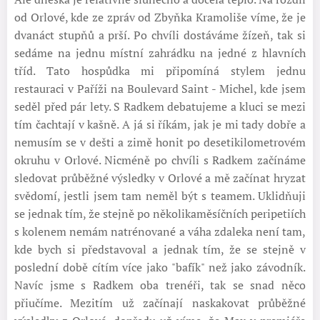
od Orlové, kde ze zpráv od Zbyňka Kramoliše víme, že je
dvanáct stupňů a prší. Po chvíli dostáváme žízeň, tak si
sedáme na jednu místní zahrádku na jedné z hlavních
tříd. Tato hospůdka mi připomíná stylem jednu
restauraci v Paříži na Boulevard Saint - Michel, kde jsem
seděl před pár lety. S Radkem debatujeme a kluci se mezi
tím čachtají v kašně. A já si říkám, jak je mi tady dobře a
nemusím se v dešti a zimě honit po desetikilometrovém
okruhu v Orlové. Nicméně po chvíli s Radkem začínáme
sledovat průběžné výsledky v Orlové a mě začínat hryzat
svědomí, jestli jsem tam neměl být s teamem. Uklidňuji
se jednak tím, že stejně po několikaměsíčních peripetiích
s kolenem nemám natrénované a váha zdaleka není tam,
kde bych si představoval a jednak tím, že se stejně v
poslední době cítím více jako "bafík" než jako závodník.
Navíc jsme s Radkem oba trenéři, tak se snad něco
přiučíme. Mezitím už začínají naskakovat průběžné