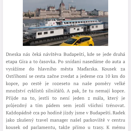
Dneska nás čeká návštěva Budapešti, kde se jede druhá
etapa Gira a to časovka. Po snídani nasedáme do auta a
vyrážíme do hlavního města Maďarska. Kousek za
Ostřihomí se cesta začne zvedat a jedeme cca 10 km do
kopce, po cestě je rozeseto na naše poměry velké
množství cyklistů silničářů. A pak, že tu nemají kopce.
Přijde na to, jestli to není jeden z mála, který je
průjezdný a tím pádem sem jezdí všichni trénovat.
Každopádně cca po hodině jízdy jsme v Budapešti. Radek
jako zkušený travel manager našel parkoviště v centru
kousek od parlamentu, takže přímo u trasy. K mému