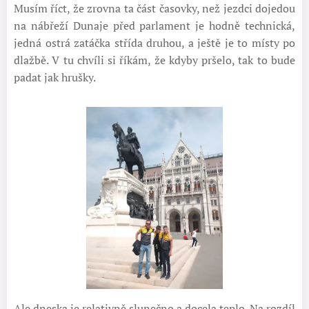
Musím říct, že zrovna ta část časovky, než jezdci dojedou
na nábřeží Dunaje před parlament je hodně technická,
jedná ostrá zatáčka střída druhou, a ještě je to místy po
dlažbě. V tu chvíli si říkám, že kdyby pršelo, tak to bude
padat jak hrušky.
Ale dneska je relativně slunečno a docela teplo. Na rozdíl