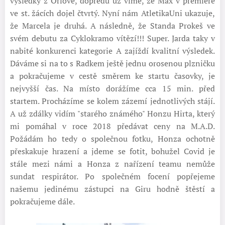
výsledky z Orlové, dopředu už víme, že Max v premiéře
ve st. žácích dojel čtvrtý. Nyní nám AtletikaUni ukazuje,
že Marcela je druhá. A následně, že Standa Prokeš ve
svém debutu za Cyklokramo vítězí!!! Super. Jarda taky v
nabité konkurenci kategorie A zajíždí kvalitní výsledek.
Dáváme si na to s Radkem ještě jednu orosenou plzničku
a pokračujeme v cestě směrem ke startu časovky, je
nejvyšší čas. Na místo dorážíme cca 15 min. před
startem. Procházíme se kolem zázemí jednotlivých stájí.
A už zdálky vidím "starého známého" Honzu Hirta, který
mi pomáhal v roce 2018 předávat ceny na M.A.D.
Požádám ho tedy o společnou fotku, Honza ochotně
přeskakuje hrazení a jdeme se fotit, bohužel Covid je
stále mezi námi a Honza z nařízení teamu nemůže
sundat respirátor. Po společném focení popřejeme
našemu jedinému zástupci na Giru hodně štěstí a
pokračujeme dále.