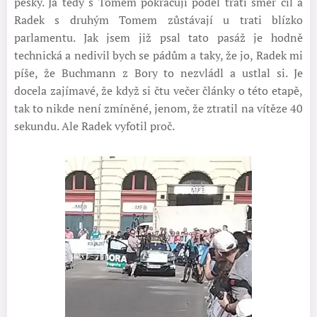
pěšky. Já tedy s Tomem pokračuji podél trati směr cíl a
Radek s druhým Tomem zůstávají u trati blízko
parlamentu. Jak jsem již psal tato pasáž je hodně
technická a nedivil bych se pádům a taky, že jo, Radek mi
píše, že Buchmann z Bory to nezvládl a ustlal si. Je
docela zajímavé, že když si čtu večer články o této etapě,
tak to nikde není zmíněné, jenom, že ztratil na vítěze 40
sekundu. Ale Radek vyfotil proč.