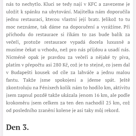
nás to nechytlo. Kluci se tedy nají v KFC a zavezeme je
uložit k spánku na ubytování. Majitelka nám doporučila
jednu restauraci, kterou vlastní její bratr. Jelikož to tu
moc neznáme, tak dáme na doporučení a vyrážíme. Při
příchodu do restaurace si říkám to zas bude balík za
večeři, protože restaurace vypadá docela luxusně a
musíme čekat u vchodu, než pro nás přijdou a usadí nás.
Nicméně opak je pravdou za večeři a nějaké ty piva,
platím v přepočtu asi 280 Kč, což je to stejné, co jsem dal
v Budapešti kousek od cíle za lahváče a jednu malou
fantu. Takže jsme spokojeni a jdeme spát. Ještě
zkontroluju na Fénixech kolik nám to hodilo km, aktivitu
jsem zapnul pozdě takže ukázala jenom 16 km, ale podle
krokoměru jsem celkem za ten den nachodil 25 km, což
od posledního zranění kolene je asi taky můj rekord.
Den 3.