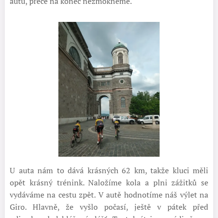
autu, přece na konec nezmokneme.
U auta nám to dává krásných 62 km, takže kluci měli
opět krásný trénink. Naložíme kola a plni zážitků se
vydáváme na cestu zpět. V autě hodnotíme náš výlet na
Giro. Hlavně, že vyšlo počasí, ještě v pátek před