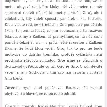
odjezdem byl hlášený déšť. Tentokrát jsme rádi, že se
meteorologové sekli. Pro kluky měl výlet nejen rozměr
sportovní (najeli nějaké kilometry a viděli Giro), ale i
edukativní, kdy viděli spoustu památek a kus historie.
Kluci v autě řeší, že v tričkách z Gira půjdou v pondělí do
školy, to jsem zvědavý, co jim spolužáci na tu růžovou
řeknou. A my z Radkem už přemýšlíme, co na nás zas v
pondělí čekají za sra.... v práci. Ještě si cestou s Radkem
říkáme, že když kluci viděli Giro, tak to pro ně bude
motivace do dalšího tréninku, protože cyklistika není
procházka růžovou zahradou. Sice jsme se připravili o
dva závody SPACu, ale co už, Giro je Giro. O půl deváté
večer jsme v Suchdole a tím pro nás letošní návštěva
Gira končí.
Závěrem bych chtěl poděkovat Radkovi, že zajistil
ubytování a hlavně, že celou cestu odřídil.
Účastníci zájezdu: Radek Melichar, Tomáš Dohnal, Tom