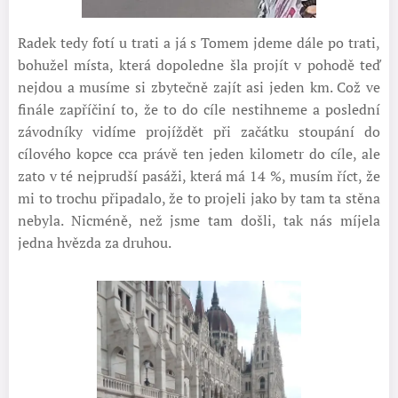
Radek tedy fotí u trati a já s Tomem jdeme dále po trati,
bohužel místa, která dopoledne šla projít v pohodě teď
nejdou a musíme si zbytečně zajít asi jeden km. Což ve
finále zapříčiní to, že to do cíle nestihneme a poslední
závodníky vidíme projíždět při začátku stoupání do
cílového kopce cca právě ten jeden kilometr do cíle, ale
zato v té nejprudší pasáži, která má 14 %, musím říct, že
mi to trochu připadalo, že to projeli jako by tam ta stěna
nebyla. Nicméně, než jsme tam došli, tak nás míjela
jedna hvězda za druhou.