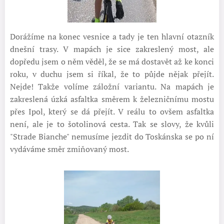
Dorážíme na konec vesnice a tady je ten hlavní otazník
dnešní trasy. V mapách je sice zakreslený most, ale
dopředu jsem o něm věděl, že se má dostavět až ke konci
roku, v duchu jsem si říkal, že to půjde nějak přejít.
Nejde! Takže volíme záložní variantu. Na mapách je
zakreslená úzká asfaltka směrem k železničnímu mostu
přes Ipol, který se dá přejít. V reálu to ovšem asfaltka
není, ale je to šotolinová cesta. Tak se slovy, že kvůli
"Strade Bianche" nemusíme jezdit do Toskánska se po ní
vydáváme směr zmiňovaný most.