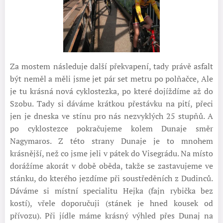
Za mostem následuje další překvapení, tady právě asfalt
být neměl a měli jsme jet pár set metru po polňačce, Ale
je tu krásná nová cyklostezka, po které dojíždíme až do
Szobu. Tady si dáváme krátkou přestávku na pití, přeci
jen je dneska ve stínu pro nás nezvyklých 25 stupňů. A
po cyklostezce pokračujeme kolem Dunaje směr
Nagymaros. Z této strany Dunaje je to mnohem
krásnější, než co jsme jeli v pátek do Visegrádu. Na místo
dorážíme akorát v době oběda, takže se zastavujeme ve
stánku, do kterého jezdíme při soustředěních z Dudinců.
Dáváme si místní specialitu Hejka (fajn rybička bez
kostí), vřele doporučuji (stánek je hned kousek od
přívozu). Při jídle máme krásný výhled přes Dunaj na