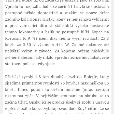
Varianta útoků už od začátku se ukázala jako ta správná.
Vpředu to rozjíždí a balík se začíná trhat. Já se dostávám
postupně někde doprostřed a snažím se pouze držet
zadního kola Honzy Hrstky, který se nenechává vybláznit
a přes vznikající díru si stále drží vysoko nastavené
tempo lokomotivy a balík se postupně blíží. Kopec na
Květušín (6,9 %) jsem díky němu vyjel rychlostí 25,8
km/h za 2:50 s výkonem 444 W. Za mě nakonec asi
největší výkon v závodě. Za kopcem ovšem následuje
zvlněné klesání, kdy nikdo vpředu nechce moc tahat, celé
startovní pole se tedy sjede.
Přichází rychlý 1,8 km dlouhý sjezd do Boletic, který
sjíždíme průměrnou rychlostí 73 km/h, s maximálkou 83
km/h. Ihned potom to ovšem musíme (jinou cestou)
nastoupat zpět. V nejtěžším stoupání na okruhu se to
začíná trhat. Opakující se prudké úseky si spolu s únavou
z předchozího kopce vybírají svou daň. Když cítím, že se