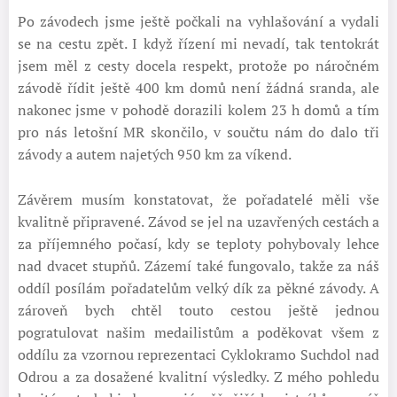
Po závodech jsme ještě počkali na vyhlašování a vydali
se na cestu zpět. I když řízení mi nevadí, tak tentokrát
jsem měl z cesty docela respekt, protože po náročném
závodě řídit ještě 400 km domů není žádná sranda, ale
nakonec jsme v pohodě dorazili kolem 23 h domů a tím
pro nás letošní MR skončilo, v součtu nám do dalo tři
závody a autem najetých 950 km za víkend.
Závěrem musím konstatovat, že pořadatelé měli vše
kvalitně připravené. Závod se jel na uzavřených cestách a
za příjemného počasí, kdy se teploty pohybovaly lehce
nad dvacet stupňů. Zázemí také fungovalo, takže za náš
oddíl posílám pořadatelům velký dík za pěkné závody. A
zároveň bych chtěl touto cestou ještě jednou
pogratulovat našim medailistům a poděkovat všem z
oddílu za vzornou reprezentaci Cyklokramo Suchdol nad
Odrou a za dosažené kvalitní výsledky. Z mého pohledu