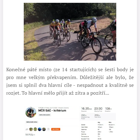
Konečné páté místo (ze 14 startujících) se šesti body je
pro mne velkým překvapením. Důležitější ale bylo, že
jsem si splnil dva hlavní cíle - nespadnout a kvalitně se
rozjet. To hlavní mělo přijít až zítra a pozítří...