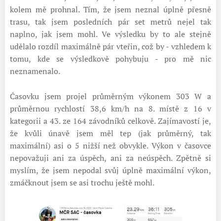
kolem mě prohnal. Tím, že jsem neznal úplně přesně
trasu, tak jsem posledních pár set metrů nejel tak
naplno, jak jsem mohl. Ve výsledku by to ale stejně
udělalo rozdíl maximálně pár vteřin, což by - vzhledem k
tomu, kde se výsledkově pohybuju - pro mě nic
neznamenalo.
Časovku jsem projel průměrným výkonem 303 W a
průměrnou rychlostí 38,6 km/h na 8. místě z 16 v
kategorii a 43. ze 164 závodníků celkově. Zajímavostí je,
že kvůli únavě jsem měl tep (jak průměrný, tak
maximální) asi o 5 nižší než obvykle. Výkon v časovce
nepovažuji ani za úspěch, ani za neúspěch. Zpětně si
myslím, že jsem nepodal svůj úplně maximální výkon,
zmáčknout jsem se asi trochu ještě mohl.