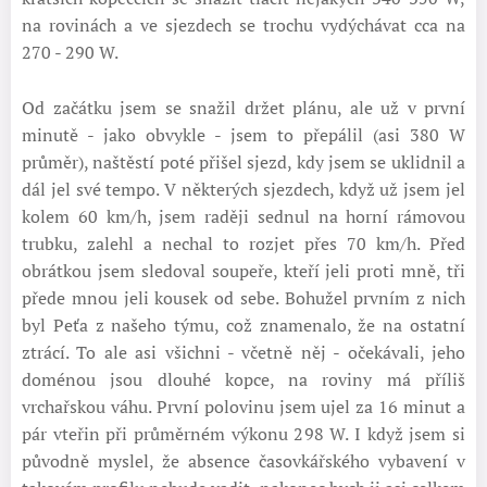
na rovinách a ve sjezdech se trochu vydýchávat cca na
270 - 290 W.
Od začátku jsem se snažil držet plánu, ale už v první
minutě - jako obvykle - jsem to přepálil (asi 380 W
průměr), naštěstí poté přišel sjezd, kdy jsem se uklidnil a
dál jel své tempo. V některých sjezdech, když už jsem jel
kolem 60 km/h, jsem raději sednul na horní rámovou
trubku, zalehl a nechal to rozjet přes 70 km/h. Před
obrátkou jsem sledoval soupeře, kteří jeli proti mně, tři
přede mnou jeli kousek od sebe. Bohužel prvním z nich
byl Peťa z našeho týmu, což znamenalo, že na ostatní
ztrácí. To ale asi všichni - včetně něj - očekávali, jeho
doménou jsou dlouhé kopce, na roviny má příliš
vrchařskou váhu. První polovinu jsem ujel za 16 minut a
pár vteřin při průměrném výkonu 298 W. I když jsem si
původně myslel, že absence časovkářského vybavení v