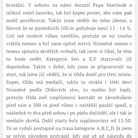
brutální. V sobotu za námi dorazil Pepa Martinák a
jelikož nejel časovku, tak byl kopec projet, aby nám pak
mohl poreferovat. Takže jsme věděli do čeho jdeme, a
hlavně že se posledních 500 m pohybuje mezi 12 - 14 %.
Což mě osobně vůbec netěšilo, protože se mi trochu
vrátila nemoc a byl jsem úplně mrtvý. Nicméně máme v
teamu spoustu skvělých vrchařů, tak jsem si říkal, že těm
to bude sedět. Kategorie žen a E,F startovaly již
dopoledne. Takže v době, kdy jsme se připravovali na
start, tak jsme již věděli, že si Olda dojel pro třetí místo.
Super, Olda má medaili, takže to cinklo i třetí den!
Nicméně podle Oldových slov, to mohlo být lepší,
protože Olda měl nepříjemný kontakt se závodníkem
před ním a 300 m před cílem v nejtěžší pasáži spadl, a
následně ty dva před sebou i po pádu dojížděl, ale i tak je
medaile skvělá. Další starty byly naplánovány od 12:30.
To se vydali postupně na trasu kategorie A,B,C,D. Já jsem
se celým závodem protrápil, kdy mě už od nájezdu do