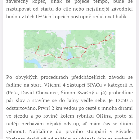
závěrečný kopec, jinak se pojede tempo, bude se
nastupovat od startu do cíle nebo nejsilnější závodníci
budou v těch těžších kopcích postupně redukovat balík.
Po obvyklých procedurách předcházejících závodu se
řadíme na start. Všichni 4 zástupci SPACu v kategorii A
(Peťa, David Chovanec, Šimon Kwašný a já) prohodíme
pár slov a stavíme se do lajny vedle sebe. Je 12:30 a
odstartováno. První 2 km vedou po cestě s mnoha dírami
ve sjezdu a po rovině kolem rybníku Olšina, proto si
raději nechávám nějaký odstup, ať mám čas se dírám
vyhnout. Najíždíme do prvního stoupání v závodě.