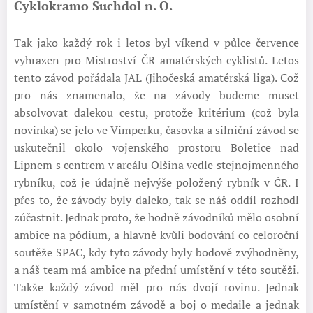
Cyklokramo Suchdol n. O.
Tak jako každý rok i letos byl víkend v půlce července
vyhrazen pro Mistroství ČR amatérských cyklistů. Letos
tento závod pořádala JAL (Jihočeská amatérská liga). Což
pro nás znamenalo, že na závody budeme muset
absolvovat dalekou cestu, protože kritérium (což byla
novinka) se jelo ve Vimperku, časovka a silniční závod se
uskutečnil okolo vojenského prostoru Boletice nad
Lipnem s centrem v areálu Olšina vedle stejnojmenného
rybníku, což je údajně nejvýše položený rybník v ČR. I
přes to, že závody byly daleko, tak se náš oddíl rozhodl
zúčastnit. Jednak proto, že hodně závodníků mělo osobní
ambice na pódium, a hlavně kvůli bodování co celoroční
soutěže SPAC, kdy tyto závody byly bodově zvýhodněny,
a náš team má ambice na přední umístění v této soutěži.
Takže každý závod měl pro nás dvojí rovinu. Jednak
umístění v samotném závodě a boj o medaile a jednak