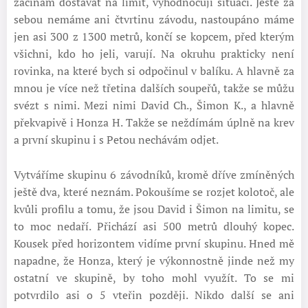
začínám dostávat na limit, vyhodnocuji situaci. Ještě za
sebou nemáme ani čtvrtinu závodu, nastoupáno máme
jen asi 300 z 1300 metrů, končí se kopcem, před kterým
všichni, kdo ho jeli, varují. Na okruhu prakticky není
rovinka, na které bych si odpočinul v balíku. A hlavně za
mnou je více než třetina dalších soupeřů, takže se můžu
svézt s nimi. Mezi nimi David Ch., Šimon K., a hlavně
překvapivě i Honza H. Takže se neždímám úplně na krev
a první skupinu i s Petou nechávám odjet.
Vytváříme skupinu 6 závodníků, kromě dříve zmíněných
ještě dva, které neznám. Pokoušíme se rozjet kolotoč, ale
kvůli profilu a tomu, že jsou David i Šimon na limitu, se
to moc nedaří. Přichází asi 500 metrů dlouhý kopec.
Kousek před horizontem vidíme první skupinu. Hned mě
napadne, že Honza, který je výkonnostně jinde než my
ostatní ve skupině, by toho mohl využít. To se mi
potvrdilo asi o 5 vteřin později. Nikdo další se ani