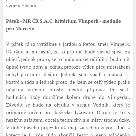
vyrazit závodit.
Pátek - MR ČR S.A.C. kritérium Vimperk - medaile
pro Marcelu
V pátek ráno vyrážíme s Jardou a Peťou směr Vimperk.
Už ráno je mi jasné, že to pro mě bude závod spíše na
objetí. Jednak proto, že to budu muset odřídit a budu mít
úplně tvrdé nohy a jednak protože týden před mistrákem
nebyl pro mne ideální. Jednak jsem spadl a narazil si
kostrč a záda a jednak proto, že jsem se celý týden pral s
nějakou virózou, prostě ideální příprava. Po šesti
hodinách jízdy dorážíme kolem druhé do Vimperku.
Závodit se bude na okruhu v areálu Vodník, který je
primárně určen pro běžecké lyžování. Okruh je to s
hezkým asfaltem, docela technický, ale místy trochu úzký.
V době našeho příjezdu už mají za sebou závod kluci z
kategorie E, kdy Olda skončil šestý a Pepa Mládenka