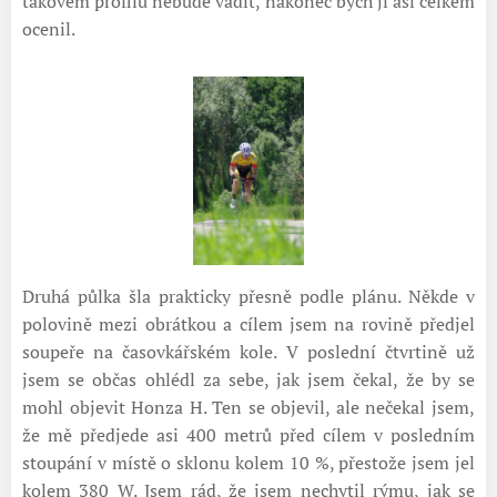
takovém profilu nebude vadit, nakonec bych ji asi celkem
ocenil.
Druhá půlka šla prakticky přesně podle plánu. Někde v
polovině mezi obrátkou a cílem jsem na rovině předjel
soupeře na časovkářském kole. V poslední čtvrtině už
jsem se občas ohlédl za sebe, jak jsem čekal, že by se
mohl objevit Honza H. Ten se objevil, ale nečekal jsem,
že mě předjede asi 400 metrů před cílem v posledním
stoupání v místě o sklonu kolem 10 %, přestože jsem jel
kolem 380 W. Jsem rád, že jsem nechytil rýmu, jak se