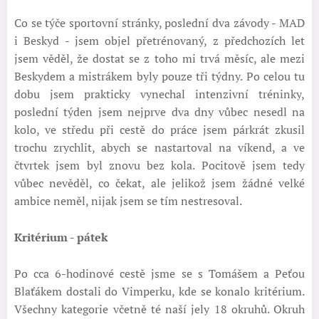
Co se týče sportovní stránky, poslední dva závody - MAD
i Beskyd - jsem objel přetrénovaný, z předchozích let
jsem věděl, že dostat se z toho mi trvá měsíc, ale mezi
Beskydem a mistrákem byly pouze tři týdny. Po celou tu
dobu jsem prakticky vynechal intenzivní tréninky,
poslední týden jsem nejprve dva dny vůbec nesedl na
kolo, ve středu při cestě do práce jsem párkrát zkusil
trochu zrychlit, abych se nastartoval na víkend, a ve
čtvrtek jsem byl znovu bez kola. Pocitově jsem tedy
vůbec nevěděl, co čekat, ale jelikož jsem žádné velké
ambice neměl, nijak jsem se tím nestresoval.
Kritérium - pátek
Po cca 6-hodinové cestě jsme se s Tomášem a Peťou
Blaťákem dostali do Vimperku, kde se konalo kritérium.
Všechny kategorie včetně té naší jely 18 okruhů. Okruh