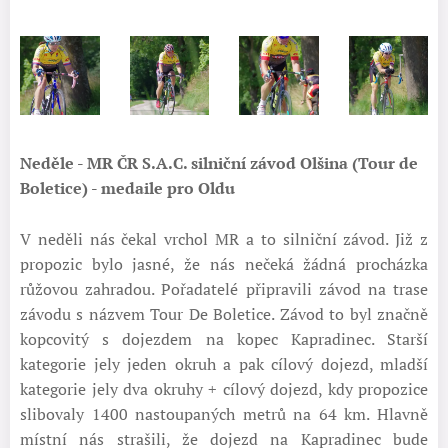
Neděle - MR ČR S.A.C. silniční závod Olšina (Tour de
Boletice) - medaile pro Oldu
V neděli nás čekal vrchol MR a to silniční závod. Již z
propozic bylo jasné, že nás nečeká žádná procházka
růžovou zahradou. Pořadatelé připravili závod na trase
závodu s názvem Tour De Boletice. Závod to byl značně
kopcovitý s dojezdem na kopec Kapradinec. Starší
kategorie jely jeden okruh a pak cílový dojezd, mladší
kategorie jely dva okruhy + cílový dojezd, kdy propozice
slibovaly 1400 nastoupaných metrů na 64 km. Hlavně
místní nás strašili, že dojezd na Kapradinec bude