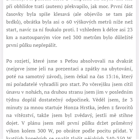
při obhlídce trati (autem) překvapilo, jak moc. První část
časovky byla spíše klesavá (ale objevilo se tam pár
brdků), obrátka byla asi o 60 výškových metrů níže než
start, navíc za ní foukalo proti. I vzhledem k délce asi 23
km a nastoupaným více než 300 metrům bylo důležité
první půlku nepřepálit.
Po rozjetí, které jsme s Peťou absolvovali na dvakrát
(nejprve jsme jeli na prezentaci a zpátky na ubytování,
poté na samotný závod), jsem čekal na čas 13:16, který
mi pořadatelé vyhradili pro start. Po včerejšku jsem cítil
únavu v nohách, na druhou stranu jsem jim v posledním
týdnu dopřál dostatečný odpočinek. Věděl jsem, že 3
minuty za mnou startuje Honza Hrstka, jeden z favoritů
na vítězství, takže jsem byl zvědavý, jestli mě stihne
dojet. V plánu jsem měl první půlku držet průměrný
výkon kolem 300 W, po obrátce podle pocitu přidat. V
kratších kopečcích se snažit tlačit nějakých 340-350 W,