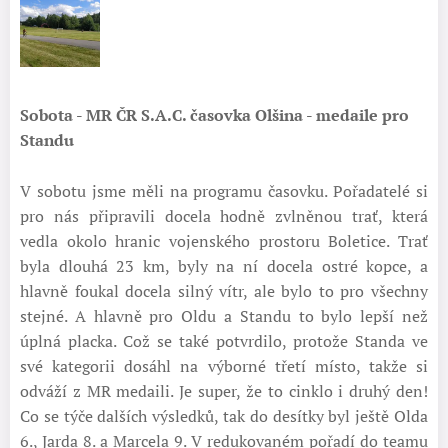
Sobota - MR ČR S.A.C. časovka Olšina - medaile pro
Standu
V sobotu jsme měli na programu časovku. Pořadatelé si
pro nás připravili docela hodně zvlněnou trať, která
vedla okolo hranic vojenského prostoru Boletice. Trať
byla dlouhá 23 km, byly na ní docela ostré kopce, a
hlavně foukal docela silný vítr, ale bylo to pro všechny
stejné. A hlavně pro Oldu a Standu to bylo lepší než
úplná placka. Což se také potvrdilo, protože Standa ve
své kategorii dosáhl na výborné třetí místo, takže si
odváží z MR medaili. Je super, že to cinklo i druhý den!
Co se týče dalších výsledků, tak do desítky byl ještě Olda
6., Jarda 8. a Marcela 9. V redukovaném pořadí do teamu