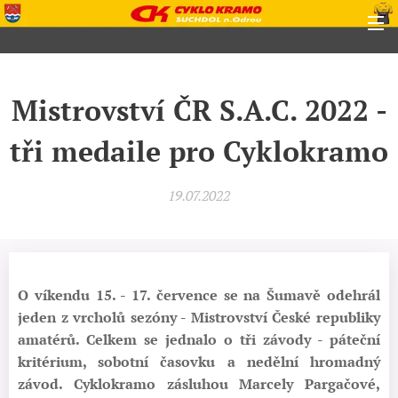
Mistrovství ČR S.A.C. 2022 -
tři medaile pro Cyklokramo
19.07.2022
O víkendu 15. - 17. července se na Šumavě odehrál
jeden z vrcholů sezóny - Mistrovství České republiky
amatérů. Celkem se jednalo o tři závody - páteční
kritérium, sobotní časovku a nedělní hromadný
závod. Cyklokramo zásluhou Marcely Pargačové,