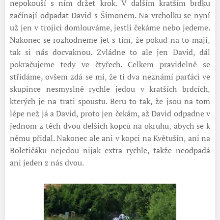
nepokouší s ním držet krok. V dalším kratším brdku
začínají odpadat David s Šimonem. Na vrcholku se nyní
už jen v trojici domlouváme, jestli čekáme nebo jedeme.
Nakonec se rozhodneme jet s tím, že pokud na to mají,
tak si nás docvaknou. Zvládne to ale jen David, dál
pokračujeme tedy ve čtyřech. Celkem pravidelně se
střídáme, ovšem zdá se mi, že ti dva neznámí parťáci ve
skupince nesmyslně rychle jedou v kratších brdcích,
kterých je na trati spoustu. Beru to tak, že jsou na tom
lépe než já a David, proto jen čekám, až David odpadne v
jednom z těch dvou delších kopců na okruhu, abych se k
němu přidal. Nakonec ale ani v kopci na Květušín, ani na
Boletičáku nejedou nijak extra rychle, takže neodpadá
ani jeden z nás dvou.