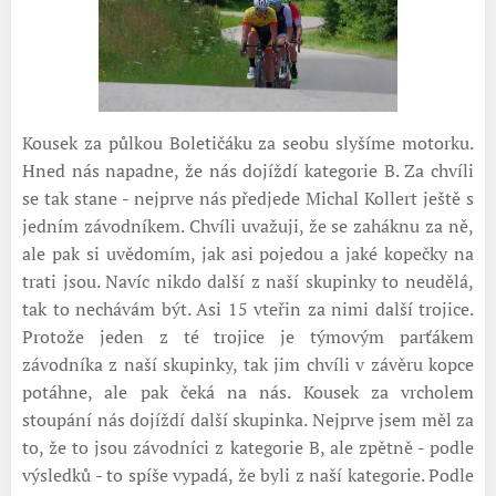
Kousek za půlkou Boletičáku za seobu slyšíme motorku.
Hned nás napadne, že nás dojíždí kategorie B. Za chvíli
se tak stane - nejprve nás předjede Michal Kollert ještě s
jedním závodníkem. Chvíli uvažuji, že se zaháknu za ně,
ale pak si uvědomím, jak asi pojedou a jaké kopečky na
trati jsou. Navíc nikdo další z naší skupinky to neudělá,
tak to nechávám být. Asi 15 vteřin za nimi další trojice.
Protože jeden z té trojice je týmovým parťákem
závodníka z naší skupinky, tak jim chvíli v závěru kopce
potáhne, ale pak čeká na nás. Kousek za vrcholem
stoupání nás dojíždí další skupinka. Nejprve jsem měl za
to, že to jsou závodníci z kategorie B, ale zpětně - podle
výsledků - to spíše vypadá, že byli z naší kategorie. Podle