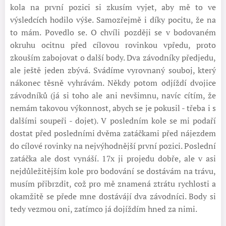
kola na první pozici si zkusím vyjet, aby mě to ve
výsledcích hodilo výše. Samozřejmě i díky pocitu, že na
to mám. Povedlo se. O chvíli později se v bodovaném
okruhu ocitnu před cílovou rovinkou vpředu, proto
zkouším zabojovat o další body. Dva závodníky předjedu,
ale ještě jeden zbývá. Svádíme vyrovnaný souboj, který
nákonec těsně vyhrávám. Někdy potom odjíždí dvojice
závodníků (já si toho ale ani nevšimnu, navíc cítím, že
nemám takovou výkonnost, abych se je pokusil - třeba i s
dalšími soupeři - dojet). V posledním kole se mi podaří
dostat před posledními dvěma zatáčkami před nájezdem
do cílové rovinky na nejvýhodnější první pozici. Poslední
zatáčka ale dost vynáší. 17x ji projedu dobře, ale v asi
nejdůležitějším kole pro bodování se dostávám na trávu,
musím přibrzdit, což pro mě znamená ztrátu rychlosti a
okamžitě se přede mne dostávájí dva závodníci. Body si
tedy vezmou oni, zatímco já dojíždím hned za nimi.