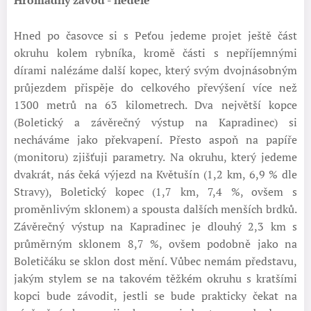
Hned po časovce si s Peťou jedeme projet ještě část
okruhu kolem rybníka, kromě části s nepříjemnými
dírami nalézáme další kopec, který svým dvojnásobným
průjezdem přispěje do celkového převýšení více než
1300 metrů na 63 kilometrech. Dva největší kopce
(Boletický a závěrečný výstup na Kapradinec) si
necháváme jako překvapení. Přesto aspoň na papíře
(monitoru) zjišťuji parametry. Na okruhu, který jedeme
dvakrát, nás čeká výjezd na Květušín (1,2 km, 6,9 % dle
Stravy), Boletický kopec (1,7 km, 7,4 %, ovšem s
proměnlivým sklonem) a spousta dalších menších brdků.
Závěrečný výstup na Kapradinec je dlouhý 2,3 km s
průměrným sklonem 8,7 %, ovšem podobně jako na
Boletičáku se sklon dost mění. Vůbec nemám představu,
jakým stylem se na takovém těžkém okruhu s kratšími
kopci bude závodit, jestli se bude prakticky čekat na