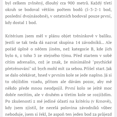
byl celkem zvlněný, dlouhý cca 900 metrů. Každý třetí
okruh se bodoval větším počtem bodů (5-3-2-1 bod,
poslední dvojnásobně), v ostatních bodoval pouze první,
kdy dostal 1 bod.
Kritérium jsem měl v plánu objet tréninkově v balíku.
Jestli se tak teda dá nazvat skupina 14 závodníků... Ale
pořád úplně o něčem jiném, než kategorie B, kde jich
bylo 6, z toho 3 ze stejného týmu. Před startem v sobě
cítím adrenalin, což je znak, že minimálně "psychické
přetrénování" už bych mohl mít za sebou. Přišel start. Jak
se dalo očekávat, hned v prvním kole se jede naplno. Já si
to objíždím vzadu, přitom ale dávám pozor, aby mě
někdo přede mnou neodpojil. První kolo se ještě moc
dobře necítím, ale v druhém a třetím kole se rozjíždím.
Po zkušenosti z mé jediné účasti na kritériu (v Krnově),
kdy jsem zjistil, že necelá polovina závodníků vůbec
neboduje, jsem si řekl, že aspoň ten jeden bod za průjezd