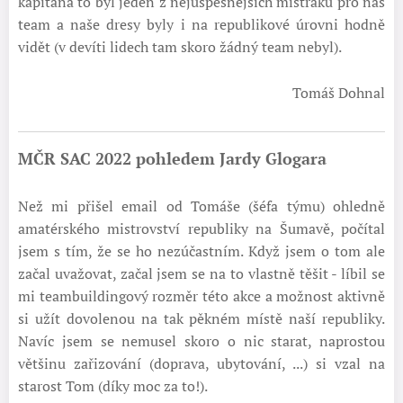
kapitána to byl jeden z nejúspěšnějších mistráků pro náš
team a naše dresy byly i na republikové úrovni hodně
vidět (v devíti lidech tam skoro žádný team nebyl).
Tomáš Dohnal
MČR SAC 2022 pohledem Jardy Glogara
Než mi přišel email od Tomáše (šéfa týmu) ohledně
amatérského mistrovství republiky na Šumavě, počítal
jsem s tím, že se ho nezúčastním. Když jsem o tom ale
začal uvažovat, začal jsem se na to vlastně těšit - líbil se
mi teambuildingový rozměr této akce a možnost aktivně
si užít dovolenou na tak pěkném místě naší republiky.
Navíc jsem se nemusel skoro o nic starat, naprostou
většinu zařizování (doprava, ubytování, ...) si vzal na
starost Tom (díky moc za to!).