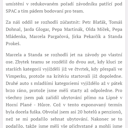
umístění v redukovaném pořadí závodníku patřící pod
SPAC a tím pádem bodovaní pro team.
Za náš oddíl se rozhodli zúčastnit: Petr Blaťák, Tomáš
Dohnal, Jarda Glogar, Pepa Martinák, Olda Míček, Pepa
Mládenka, Marcela Pargačová, Jirka Pekarčík a Standa
Prokeš.
Marcela a Standa se rozhodli jet na závody po vlastní
ose. Zbytek teamu se rozdělil do dvou aut, kdy kluci ze
starších kategorií vyjížděli již ve čtvrtek, kdy přespali ve
Vimperku, protože na kritériu startovali již dopoledne.
Druhé auto s mladšími kategoriemi vyjíždělo až v pátek
brzo ráno, protože jsme měli starty až odpoledne. Pro
všechny jsem pak zařídil ubytování přímo na Lipně v
Horní Plané - Hůrce. Což v tento exponovaný termín
byla docela fuška. Obvolal jsem asi 20 hotelů a penzionů,
než se mi podařilo sehnat ubytování. Nakonec se to
podařilo, takže jsme měli vše přichystané a mohli jsme