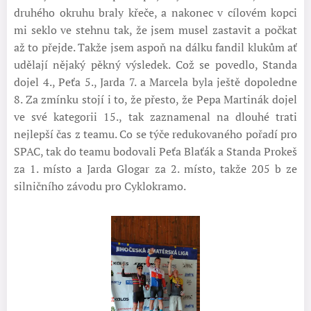
druhého okruhu braly křeče, a nakonec v cílovém kopci
mi seklo ve stehnu tak, že jsem musel zastavit a počkat
až to přejde. Takže jsem aspoň na dálku fandil klukům ať
udělají nějaký pěkný výsledek. Což se povedlo, Standa
dojel 4., Peťa 5., Jarda 7. a Marcela byla ještě dopoledne
8. Za zmínku stojí i to, že přesto, že Pepa Martinák dojel
ve své kategorii 15., tak zaznamenal na dlouhé trati
nejlepší čas z teamu. Co se týče redukovaného pořadí pro
SPAC, tak do teamu bodovali Peťa Blaťák a Standa Prokeš
za 1. místo a Jarda Glogar za 2. místo, takže 205 b ze
silničního závodu pro Cyklokramo.