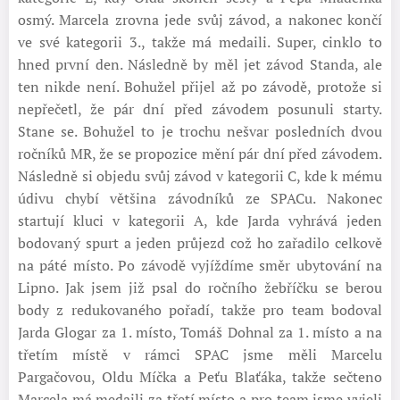
osmý. Marcela zrovna jede svůj závod, a nakonec končí
ve své kategorii 3., takže má medaili. Super, cinklo to
hned první den. Následně by měl jet závod Standa, ale
ten nikde není. Bohužel přijel až po závodě, protože si
nepřečetl, že pár dní před závodem posunuli starty.
Stane se. Bohužel to je trochu nešvar posledních dvou
ročníků MR, že se propozice mění pár dní před závodem.
Následně si objedu svůj závod v kategorii C, kde k mému
údivu chybí většina závodníků ze SPACu. Nakonec
startují kluci v kategorii A, kde Jarda vyhrává jeden
bodovaný spurt a jeden průjezd což ho zařadilo celkově
na páté místo. Po závodě vyjíždíme směr ubytování na
Lipno. Jak jsem již psal do ročního žebříčku se berou
body z redukovaného pořadí, takže pro team bodoval
Jarda Glogar za 1. místo, Tomáš Dohnal za 1. místo a na
třetím místě v rámci SPAC jsme měli Marcelu
Pargačovou, Oldu Míčka a Peťu Blaťáka, takže sečteno
Marcela má medaili za třetí místo a pro team jsme vyjeli