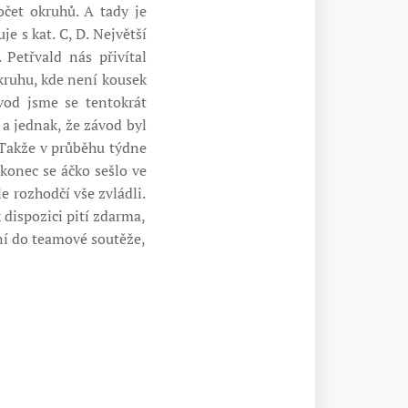
očet okruhů. A tady je
e s kat. C, D. Největší
 Petřvald nás přivítal
kruhu, kde není kousek
vod jsme se tentokrát
a jednak, že závod byl
 Takže v průběhu týdne
konec se áčko sešlo ve
le rozhodčí vše zvládli.
 dispozici pití zdarma,
ání do teamové soutěže,