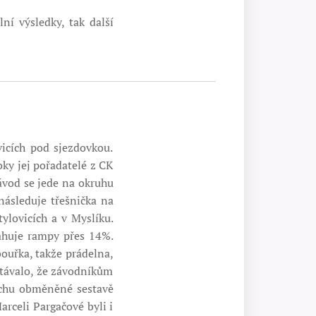
lní výsledky, tak další
icích pod sjezdovkou.
oky jej pořadatelé z CK
ávod se jede na okruhu
následuje třešnička na
lovicích a v Myslíku.
ahuje rampy přes 14%.
bouřka, takže prádelna,
 stávalo, že závodníkům
rochu obměněné sestavě
rceli Pargačové byli i