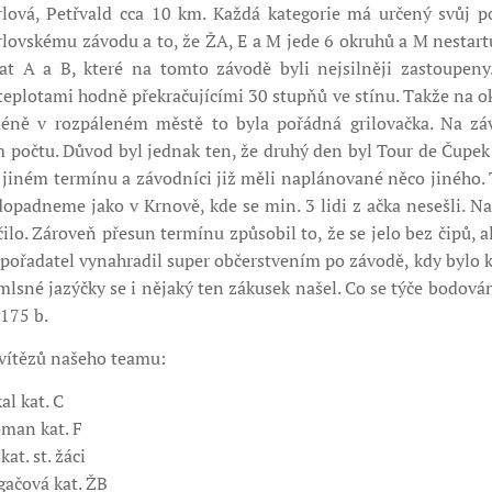
rlová, Petřvald cca 10 km. Každá kategorie má určený svůj p
rlovskému závodu a to, že ŽA, E a M jede 6 okruhů a M nestartuj
t A a B, které na tomto závodě byli nejsilněji zastoupeny.
eplotami hodně překračujícími 30 stupňů ve stínu. Takže na o
méně v rozpáleném městě to byla pořádná grilovačka. Na zá
m počtu. Důvod byl jednak ten, že druhý den byl Tour de Čupek 
 jiném termínu a závodníci již měli naplánované něco jiného.
opadneme jako v Krnově, kde se min. 3 lidi z ačka nesešli. Na
čilo. Zároveň přesun termínu způsobil to, že se jelo bez čipů, a
ů pořadatel vynahradil super občerstvením po závodě, kdy bylo k
mlsné jazýčky se i nějaký ten zákusek našel. Co se týče bodov
175 b.
vítězů našeho teamu:
al kat. C
oman kat. F
at. st. žáci
gačová kat. ŽB