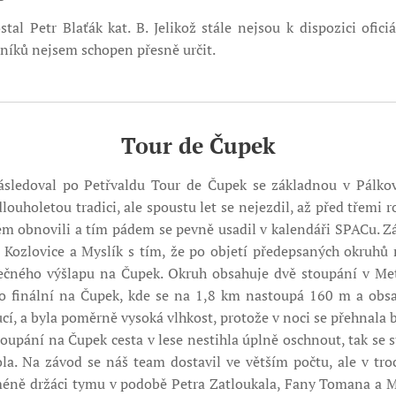
al Petr Blaťák kat. B. Jelikož stále nejsou k dispozici oficiá
níků nejsem schopen přesně určit.
Tour de Čupek
ásledoval po Petřvaldu Tour de Čupek se základnou v Pálkov
ouholetou tradici, ale spoustu let se nejezdil, až před třemi r
m obnovili a tím pádem se pevně usadil v kalendáři SPACu. Z
, Kozlovice a Myslík s tím, že po objetí předepsaných okruhů 
ečného výšlapu na Čupek. Okruh obsahuje dvě stoupání v Mety
to finální na Čupek, kde se na 1,8 km nastoupá 160 m a obs
cí, a byla poměrně vysoká vlhkost, protože v noci se přehnala 
toupání na Čupek cesta v lese nestihla úplně oschnout, tak se
la. Na závod se náš team dostavil ve větším počtu, ale v t
méně držáci tymu v podobě Petra Zatloukala, Fany Tomana a Ma