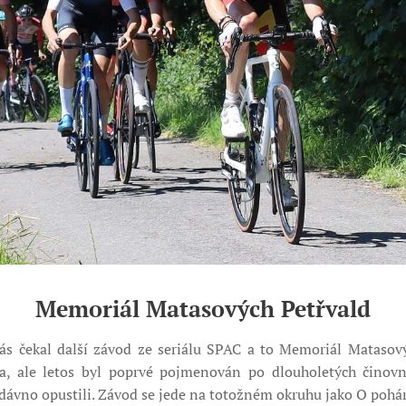
Memoriál Matasových Petřvald
ás čekal další závod ze seriálu SPAC a to Memoriál Matasový
éta, ale letos byl poprvé pojmenován po dlouholetých činovn
nedávno opustili. Závod se jede na totožném okruhu jako O pohár