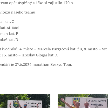
team opět úspěšný a áčko si zajistilo 170 b.
vítězů našeho teamu:
al kat. C
at. st. žáci
oman kat. F
okeš kat. D
závodníků: 4. místo – Marcela Pargačová kat. ŽB, 8. místo – Vít 
 13. místo – Jaroslav Glogar kat. A
ndáři je 27.6.2026 marathon Beskyd Tour.