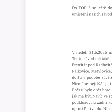
Do TOP 5 se ještě dost
umístění našich závod
V neděli 21.6.2026 n
Tento závod má také dl
Frenštát pod Radhoště
Pálkovice, Metylovice
dortu v podobě závěr
Nicméně nejtěžší je 
Počasí bylo opět horou
jak má být. Navíc ve s
podkluzovala zadní ko
oproti Petřvaldu. Nic