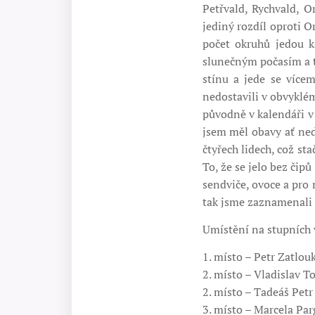
Petřvald, Rychvald, O
jediný rozdíl oproti O
počet okruhů jedou ka
slunečným počasím a t
stínu a jede se více
nedostavili v obvyklé
původně v kalendáři v
jsem měl obavy ať ned
čtyřech lidech, což sta
To, že se jelo bez čip
sendviče, ovoce a pro 
tak jsme zaznamenali 
Umístění na stupních 
1. místo – Petr Zatlouk
2. místo – Vladislav T
2. místo – Tadeáš Petr k
3. místo – Marcela Par