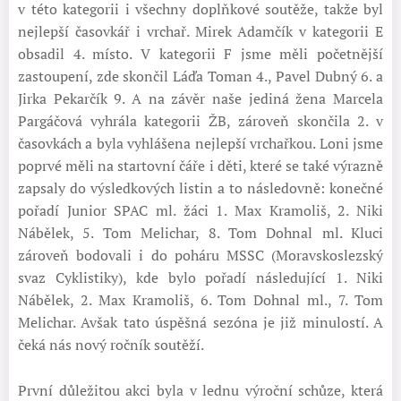
v této kategorii i všechny doplňkové soutěže, takže byl
nejlepší časovkář i vrchař. Mirek Adamčík v kategorii E
obsadil 4. místo. V kategorii F jsme měli početnější
zastoupení, zde skončil Láďa Toman 4., Pavel Dubný 6. a
Jirka Pekarčík 9. A na závěr naše jediná žena Marcela
Pargáčová vyhrála kategorii ŽB, zároveň skončila 2. v
časovkách a byla vyhlášena nejlepší vrchařkou. Loni jsme
poprvé měli na startovní čáře i děti, které se také výrazně
zapsaly do výsledkových listin a to následovně: konečné
pořadí Junior SPAC ml. žáci 1. Max Kramoliš, 2. Niki
Nábělek, 5. Tom Melichar, 8. Tom Dohnal ml. Kluci
zároveň bodovali i do poháru MSSC (Moravskoslezský
svaz Cyklistiky), kde bylo pořadí následující 1. Niki
Nábělek, 2. Max Kramoliš, 6. Tom Dohnal ml., 7. Tom
Melichar. Avšak tato úspěšná sezóna je již minulostí. A
čeká nás nový ročník soutěží.
První důležitou akci byla v lednu výroční schůze, která