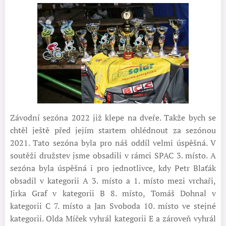
Závodní sezóna 2022 již klepe na dveře. Takže bych se
chtěl ještě před jejím startem ohlédnout za sezónou
2021. Tato sezóna byla pro náš oddíl velmi úspěšná. V
soutěži družstev jsme obsadili v rámci SPAC 3. místo. A
sezóna byla úspěšná i pro jednotlivce, kdy Petr Blaťák
obsadil v kategorii A 3. místo a 1. místo mezi vrchaři,
Jirka Graf v kategorii B 8. místo, Tomáš Dohnal v
kategorii C 7. místo a Jan Svoboda 10. místo ve stejné
kategorii. Olda Míček vyhrál kategorii E a zároveň vyhrál