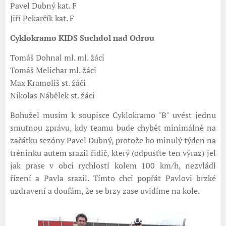
Pavel Dubný kat. F
Jiří Pekarčík kat. F
Cyklokramo KIDS Suchdol nad Odrou
Tomáš Dohnal ml. ml. žáci
Tomáš Melichar ml. žáci
Max Kramoliš st. žáči
Nikolas Nábělek st. žáci
Bohužel musím k soupisce Cyklokramo "B" uvést jednu
smutnou zprávu, kdy teamu bude chybět minimálně na
začátku sezóny Pavel Dubný, protože ho minulý týden na
tréninku autem srazil řidič, který (odpusťte ten výraz) jel
jak prase v obci rychlostí kolem 100 km/h, nezvládl
řízení a Pavla srazil. Tímto chci popřát Pavlovi brzké
uzdravení a doufám, že se brzy zase uvidíme na kole.