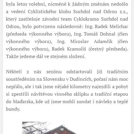
byla letos volební, nicméně k žádným změnám nedošlo
a vedení Cyklistického klubu Suchdol nad Odrou z.s.,
který zastřešuje závodní team Cyklokramo Suchdol nad
Odrou, bylo potvrzeno následovně: Ing. Radek Melichar
(předseda výkonného výboru), Ing. Tomáš Dohnal (člen
výkonného výboru), Ing. Miroslav Adamčik (člen
výkonného výboru), Radek Kramoliš (čestný předseda).
Takže jedeme dál ve stejném složení.
Někteří z nás sezónu odstartovali již tradičním
soustředěním na Slovensku v Dudincích, počasí nám moc
nepřálo, ale i tak jsme nějaké kilometry najezdili a pobyt
si zpestřili návštěvou vinného sklípku a tradiční etapou
do Maďarska, kde už jsme mohli sundat i návleky a teplé
bundy.