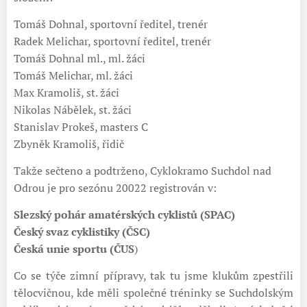
Tomáš Dohnal, sportovní ředitel, trenér
Radek Melichar, sportovní ředitel, trenér
Tomáš Dohnal ml., ml. žáci
Tomáš Melichar, ml. žáci
Max Kramoliš, st. žáci
Nikolas Nábělek, st. žáci
Stanislav Prokeš, masters C
Zbyněk Kramoliš, řidič
Takže sečteno a podtrženo, Cyklokramo Suchdol nad
Odrou je pro sezónu 20022 registrován v:
Slezský pohár amatérských cyklistů (SPAC)
Český svaz cyklistiky (ČSC)
Česká unie sportu (ČUS
)
Co se týče zimní přípravy, tak tu jsme klukům zpestřili
tělocvičnou, kde měli společné tréninky se Suchdolským