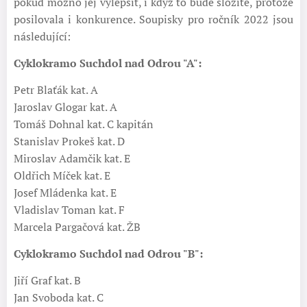
pokud možno jej vylepšit, i když to bude složité, protože
posilovala i konkurence. Soupisky pro ročník 2022 jsou
následující:
Cyklokramo Suchdol nad Odrou "A":
Petr Blaťák kat. A
Jaroslav Glogar kat. A
Tomáš Dohnal kat. C kapitán
Stanislav Prokeš kat. D
Miroslav Adamčik kat. E
Oldřich Míček kat. E
Josef Mládenka kat. E
Vladislav Toman kat. F
Marcela Pargačová kat. ŽB
Cyklokramo Suchdol nad Odrou "B":
Jiří Graf kat. B
Jan Svoboda kat. C