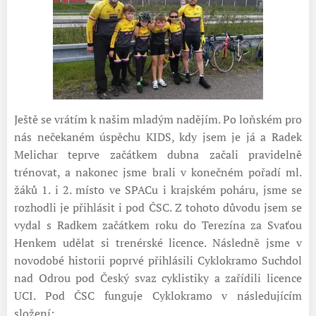
Ještě se vrátím k našim mladým nadějím. Po loňském pro
nás nečekaném úspěchu KIDS, kdy jsem je já a Radek
Melichar teprve začátkem dubna začali pravidelně
trénovat, a nakonec jsme brali v konečném pořadí ml.
žáků 1. i 2. místo ve SPACu i krajském poháru, jsme se
rozhodli je přihlásit i pod ČSC. Z tohoto důvodu jsem se
vydal s Radkem začátkem roku do Terezína za Svaťou
Henkem udělat si trenérské licence. Následně jsme v
novodobé historii poprvé přihlásili Cyklokramo Suchdol
nad Odrou pod Český svaz cyklistiky a zařídili licence
UCI. Pod ČSC funguje Cyklokramo v následujícím
složení: