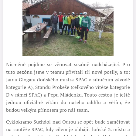
Nicméně pojďme se věnovat sezóně nadcházející. Pro
tuto sezónu jsme v teamu přivítali tři nové posily, a to:
Jardu Glogara (loňského mistra SPAC v silničním závodě
kategorie A), Standu Prokeše (celkového vítěze kategorie
D v rámci SPAC) a Pepu Mládenku. Touto cestou je ještě
jednou oficiálně vítám do našeho oddílu a věřím, že
budou velkým přínosem pro náš team.
Cyklokramo Suchdol nad Odrou se opět bude zaměřovat
na soutěže SPAC, kdy cílem je obhájit loňské 3. místo a