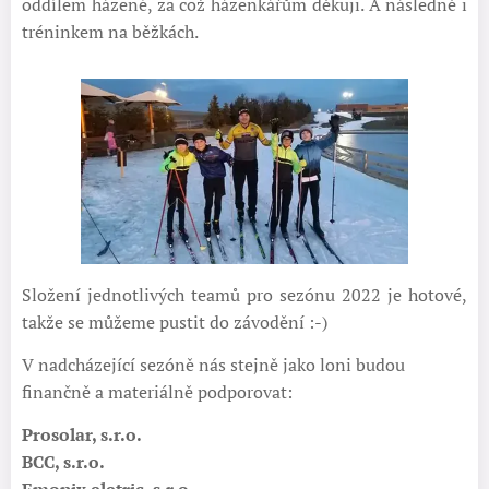
oddílem házené, za což házenkářům děkuji. A následně i
tréninkem na běžkách.
Složení jednotlivých teamů pro sezónu 2022 je hotové,
takže se můžeme pustit do závodění :-)
V nadcházející sezóně nás stejně jako loni budou
finančně a materiálně podporovat:
Prosolar, s.r.o.
BCC, s.r.o.
Emonix eletric, s.r.o.