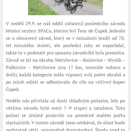
V neděli 29.9. se náš oddíl zúčastnil posledního závodu
letošní sezóny SPACu, kterým byl Tour de Čupek. Jednalo
se o obnovený závod, který se v minulosti jezdil od 70.
let minulého století, ale poslední roky se nepořádal,
takže to v podstatě pro spoustu závodníků byla premiéra.
Závod se jel na okruhu Metylovice – Kozlovice – Myslík –
Palkovice – Metylovice (cca 17 km, neustále nahoru a
dolů), každá kategorie měla vypsaný svůj počet okruhů a
po jejich odjetí se odbočovalo do cíle na výživný kopec
Čupek.
Neděle nás přivítala už dosti chladným počasím, kdy po
většinu závodu bylo mezi 7–9 stupni a zataženo. Toto
počasí se zřejmě projevilo na poměrně malém počtu
startujících. V tomto závodě jsem očekával, že účast bude
podstatně větší, minimálně dvojnásobná. Škoda snad to