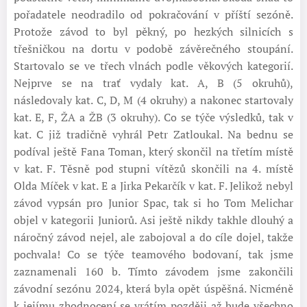
pořadatele neodradilo od pokračování v příští sezóně.
Protože závod to byl pěkný, po hezkých silnicích s
třešničkou na dortu v podobě závěrečného stoupání.
Startovalo se ve třech vlnách podle věkových kategorií.
Nejprve se na trať vydaly kat. A, B (5 okruhů),
následovaly kat. C, D, M (4 okruhy) a nakonec startovaly
kat. E, F, ŽA a ŽB (3 okruhy). Co se týče výsledků, tak v
kat. C již tradičně vyhrál Petr Zatloukal. Na bednu se
podíval ještě Fana Toman, který skončil na třetím místě
v kat. F. Těsně pod stupni vítězů skončili na 4. místě
Olda Míček v kat. E a Jirka Pekarčík v kat. F. Jelikož nebyl
závod vypsán pro Junior Spac, tak si ho Tom Melichar
objel v kategorii Juniorů. Asi ještě nikdy takhle dlouhý a
náročný závod nejel, ale zabojoval a do cíle dojel, takže
pochvala! Co se týče teamového bodovaní, tak jsme
zaznamenali 160 b. Tímto závodem jsme zakončili
závodní sezónu 2024, která byla opět úspěšná. Nicméně
k jejímu zhodnocení se vrátím později až bude všechno